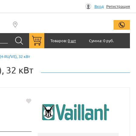
Вход
Регистрация
заказ
Товаров:
0 шт
Сумма:
0 руб.
H-RU/VE), 32 кВт
, 32 кВт