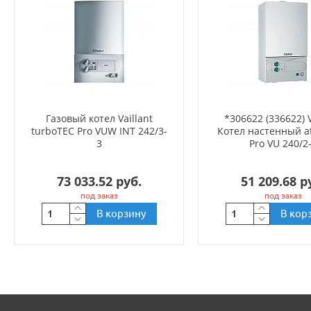
Газовый котел Vaillant
*306622 (336622) V
turboTEC Pro VUW INT 242/3-
Котел настенный 
3
Pro VU 240/2
73 033.52 руб.
51 209.68 р
под заказ
под заказ
В корзину
В кор