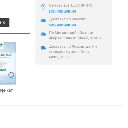
Самовывоз: БЕСПЛАТНО,
сегодня-завтра
Доставка по Москве:
лик
сегодня-завтра
По Московской области:
400р+40р/км от МКАД, завтра
Доставка по России: дату и
стоимость уточняйте у
менеджера
ификат