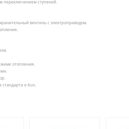
м переключением ступеней.
ранительный вентиль с электроприводом.
топления.
иля.
ежиме отопления.
ями.
ор.
 стандарта e-bus.