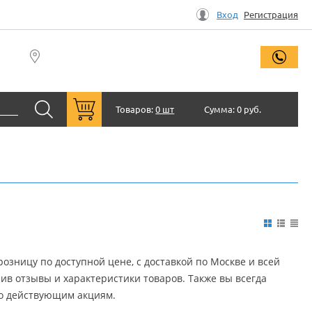
Вход
Регистрация
заказ
Товаров:
0 шт
Сумма:
0 руб.
озницу по доступной цене, c доставкой по Москве и всей
ив отзывы и характеристики товаров. Также вы всегда
по действующим акциям.