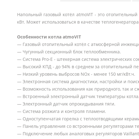
Напольный газовый котёл atmoVIT - это отопительный
кВт. Может использоваться в качестве теплогенератор
Особенности котла atmoVIT
— Газовый отопительный котёл с атмосферной инжекци
— Чугунный секционный блок теплообменника.
— Система Pro-E - штекерная система электрических с
— Высокий КПД - до 94% в среднем за отопительный пе
— Низкий уровень выбросов NOx - менее 150 мг/кВт.ч.
— Электронная система диагностики, настройки и поис
— Возможность использования как природного, так и с
— Встроенный электронный датчик температуры котла
— Электронный датчик опрокидывания тяги.
— Система розжига и контроля пламени.
— Одноступенчатая горелка с теплоотводящими керами
— Панель управления со встроенными регуляторами т
— Подключение любых аналоговых регуляторов Vaillant 