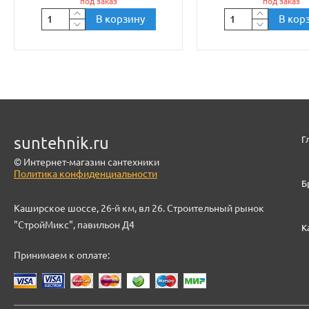
под заказ
под заказ
В корзину
В кор
suntehnik.ru
Г
© Интернет-магазин сантехники
Политика конфиденциальности
Б
Каширское шоссе, 26-й км, вл 26. Строительный рынок
"СтройМикс", павильон Д4
К
Принимаем к оплате: