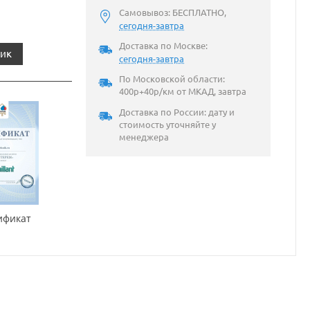
Самовывоз: БЕСПЛАТНО,
сегодня-завтра
Доставка по Москве:
лик
сегодня-завтра
По Московской области:
400р+40р/км от МКАД, завтра
Доставка по России: дату и
стоимость уточняйте у
менеджера
ификат