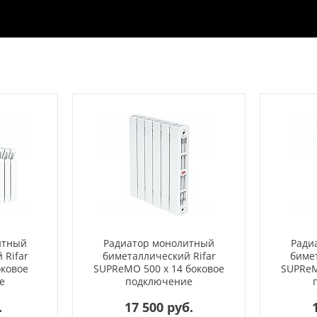
итный
Радиатор монолитный
Ради
 Rifar
биметаллический Rifar
бимет
оковое
SUPReMO 500 x 14 боковое
SUPReM
е
подключение
.
17 500 руб.