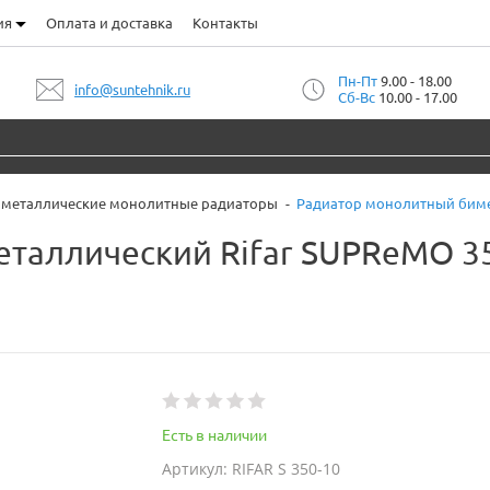
ия
Оплата и доставка
Контакты
Пн-Пт
9.00 - 18.00
info@suntehnik.ru
Сб-Вс
10.00 - 17.00
металлические монолитные радиаторы
Радиатор монолитный бимет
таллический Rifar SUPReMO 35
Есть в наличии
Артикул: RIFAR S 350-10