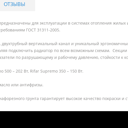
ОТЗЫВЫ
предназначены для эксплуатации в системах отопления жилых 
требованиям ГОСТ 31311-2005.
 двухтрубный вертикальный канал и уникальный эргономичный
оляя подключить радиатор по всем возможным схемам. Секции
азатели по разрушающему и рабочему давлению, стойкости к к
500 – 202 Вт, Rifar Supremo 350 – 150 Вт.
 масло или антифризы.
афорезного грунта гарантирует высокое качество покраски и 