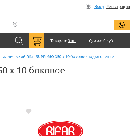
Вход
Регистрация
заказ
Товаров:
0 шт
Сумма:
0 руб.
аллический Rifar SUPReMO 350 x 10 боковое подключение
0 x 10 боковое