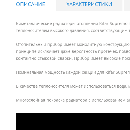
ОПИСАНИЕ
ХАРАКТЕРИСТИКИ
Биметаллические радиаторы отопления Rifar Supremo 
теплоносителем высокого давления, соответствующим 
Отопительный прибор имеет монолитную конструкцию,
принципе исключает даже вероятность протечек, позв
контактно-стыковой сварки. Прибор имеет высокие пок
Номинальная мощность каждой секции для Rifar Supremo 
В качестве теплоносителя может использоваться вода,
Многослойная покраска радиатора с использованием ан