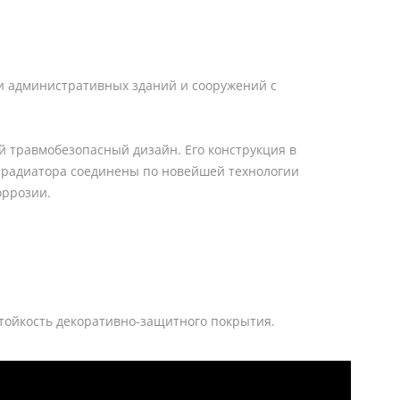
и административных зданий и сооружений с
 травмобезопасный дизайн. Его конструкция в
 радиатора соединены по новейшей технологии
оррозии.
стойкость декоративно-защитного покрытия.