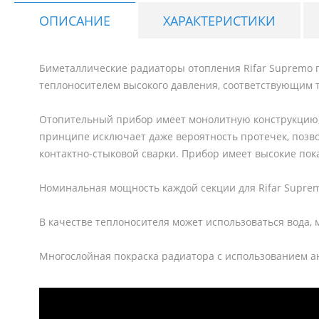
ОПИСАНИЕ
ХАРАКТЕРИСТИКИ
Биметаллические радиаторы отопления Rifar Supremo 
теплоносителем высокого давления, соответствующим 
Отопительный прибор имеет монолитную конструкцию,
принципе исключает даже вероятность протечек, позв
контактно-стыковой сварки. Прибор имеет высокие пок
Номинальная мощность каждой секции для Rifar Supremo 
В качестве теплоносителя может использоваться вода,
Многослойная покраска радиатора с использованием ан