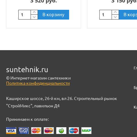
3 520 руб.
3 150 руб
В корзину
В кор
suntehnik.ru
Г
© Интернет-магазин сантехники
Политика конфиденциальности
Б
Каширское шоссе, 26-й км, вл 26. Строительный рынок
"СтройМикс", павильон Д4
К
Принимаем к оплате: