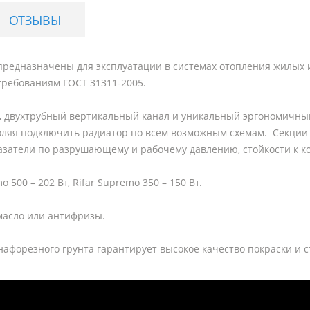
ОТЗЫВЫ
предназначены для эксплуатации в системах отопления жилых 
требованиям ГОСТ 31311-2005.
 двухтрубный вертикальный канал и уникальный эргономичный
оляя подключить радиатор по всем возможным схемам. Секции
азатели по разрушающему и рабочему давлению, стойкости к к
500 – 202 Вт, Rifar Supremo 350 – 150 Вт.
 масло или антифризы.
афорезного грунта гарантирует высокое качество покраски и 