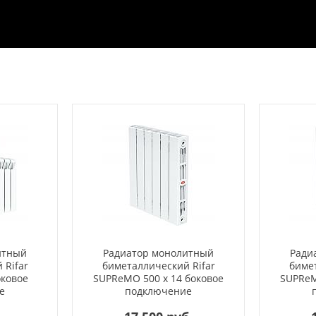
итный
Радиатор монолитный
Ради
 Rifar
биметаллический Rifar
бимет
оковое
SUPReMO 500 x 14 боковое
SUPReM
е
подключение