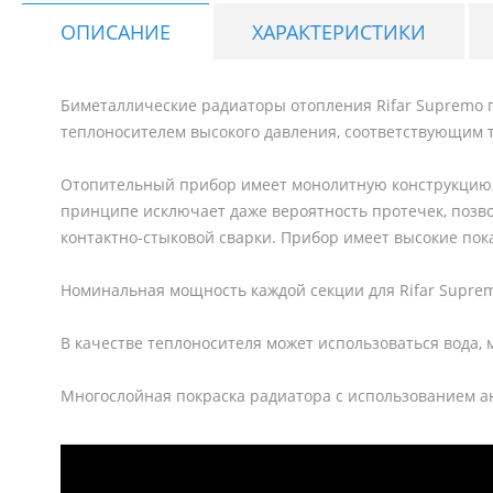
ОПИСАНИЕ
ХАРАКТЕРИСТИКИ
Биметаллические радиаторы отопления Rifar Supremo 
теплоносителем высокого давления, соответствующим 
Отопительный прибор имеет монолитную конструкцию,
принципе исключает даже вероятность протечек, позв
контактно-стыковой сварки. Прибор имеет высокие пок
Номинальная мощность каждой секции для Rifar Supremo 
В качестве теплоносителя может использоваться вода,
Многослойная покраска радиатора с использованием ан