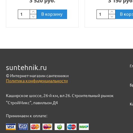
3 520 руб.
3 150 руб
В корзину
В кор
suntehnik.ru
Г
© Интернет-магазин сантехники
Политика конфиденциальности
Б
Каширское шоссе, 26-й км, вл 26. Строительный рынок
"СтройМикс", павильон Д4
К
Принимаем к оплате: