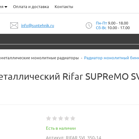
ия
Оплата и доставка
Контакты
Пн-Пт
9.00 - 18.00
info@suntehnik.ru
Сб-Вс
10.00 - 17.00
металлические монолитные радиаторы
Радиатор монолитный бимет
таллический Rifar SUPReMO SV
Есть в наличии
Артикул: RIFAR SVL 350-14