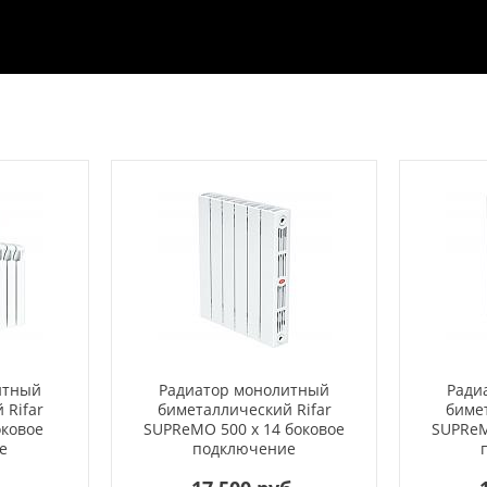
итный
Радиатор монолитный
Ради
 Rifar
биметаллический Rifar
бимет
оковое
SUPReMO 500 x 14 боковое
SUPReM
е
подключение