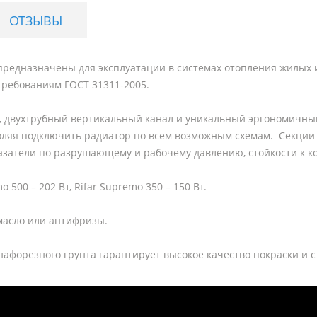
ОТЗЫВЫ
предназначены для эксплуатации в системах отопления жилых 
требованиям ГОСТ 31311-2005.
 двухтрубный вертикальный канал и уникальный эргономичный
оляя подключить радиатор по всем возможным схемам. Секции
азатели по разрушающему и рабочему давлению, стойкости к к
500 – 202 Вт, Rifar Supremo 350 – 150 Вт.
 масло или антифризы.
афорезного грунта гарантирует высокое качество покраски и 