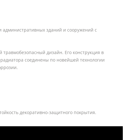
и административных зданий и сооружений с
 травмобезопасный дизайн. Его конструкция в
 радиатора соединены по новейшей технологии
оррозии.
стойкость декоративно-защитного покрытия.