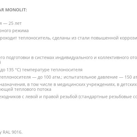
AR MONOLIT:
я — 25 лет
рного режима
 проходит теплоноситель, сделаны из стали повышенной коррози
го подготовки в системах индивидуального и коллективного от
й
до 135 °С) температуре теплоносителя
теплоносителя — до 100 атм.; испытательное давление — 150 а
значения, в том числе в медицинских учреждениях, в детских
яющей теплового потока
реходников с левой и правой резьбой (стандартные резьбовые 
у RAL 9016.