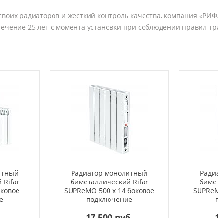
воих радиаторов и жесткий контроль качества, компания «РИФ
 течение 25 лет с момента установки при соблюдении правил тр
итный
Радиатор монолитный
Ради
 Rifar
биметаллический Rifar
бимет
оковое
SUPReMO 500 x 14 боковое
SUPReM
е
подключение
.
17 500 руб.