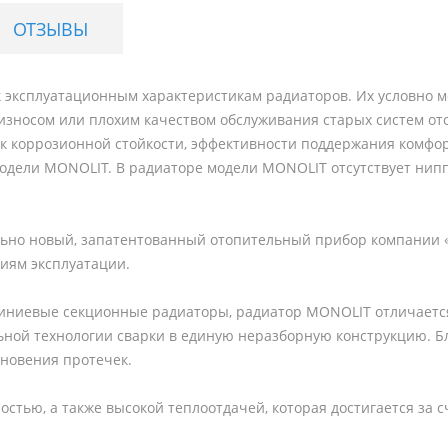
ОТЗЫВЫ
эксплуатационным характеристикам радиаторов. Их условно мо
 износом или плохим качеством обслуживания старых систем о
 к коррозионной стойкости, эффективности поддержания комфор
дели MONOLIT. В радиаторе модели MONOLIT отсутствует нипп
ьно новый, запатентованный отопительный прибор компании 
иям эксплуатации.
иевые секционные радиаторы, радиатор MONOLIT отличается о
ной технологии сварки в единую неразборную конструкцию. Б
кновения протечек.
тью, а также высокой теплоотдачей, которая достигается за 