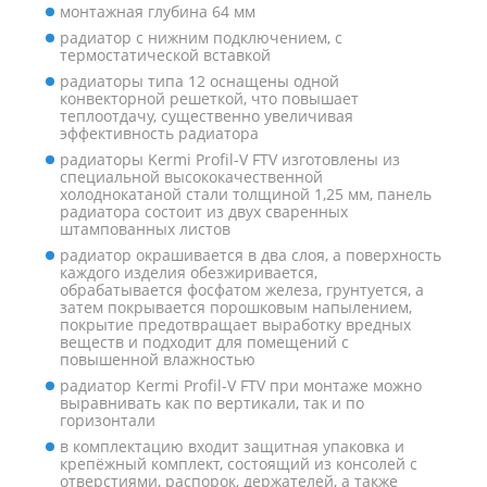
монтажная глубина 64 мм
радиатор с нижним подключением, с
термостатической вставкой
радиаторы типа 12 оснащены одной
конвекторной решеткой, что повышает
теплоотдачу, существенно увеличивая
эффективность радиатора
радиаторы Kermi Profil-V FTV изготовлены из
специальной высококачественной
холоднокатаной стали толщиной 1,25 мм, панель
радиатора состоит из двух сваренных
штампованных листов
радиатор окрашивается в два слоя, а поверхность
каждого изделия обезжиривается,
обрабатывается фосфатом железа, грунтуется, а
затем покрывается порошковым напылением,
покрытие предотвращает выработку вредных
веществ и подходит для помещений с
повышенной влажностью
радиатор Kermi Profil-V FTV при монтаже можно
выравнивать как по вертикали, так и по
горизонтали
в комплектацию входит защитная упаковка и
крепёжный комплект, состоящий из консолей с
отверстиями, распорок, держателей, а также