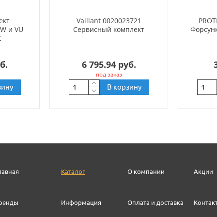
ект
Vaillant 0020023721
PROT
W и VU
Сервисный комплект
Форсунка
C
б.
6 795.94 руб.
под заказ
зину
В корзину
лавная
Каталог
О компании
Акции
ренды
Информация
Оплата и доставка
Контак