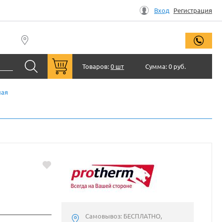
Вход
Регистрация
заказ
Товаров:
0 шт
Сумма:
0 руб.
лая
Самовывоз: БЕСПЛАТНО,