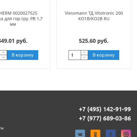
HERM 0020027525
Viessmann ТД Vitotronic 200
 для гор.тру. РВ 1,7
KO1B/KO2B RU
мм
349.01 руб.
525.60 руб.
В корзину
В корзину
+7 (495) 142-91-99
+7 (977) 689-03-86
ты