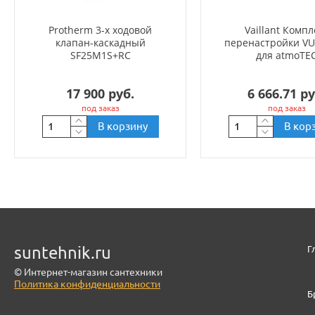
Protherm 3-х ходовой
Vaillant Компл
клапан-каскадный
перенастройки VU
SF25M1S+RC
для atmoTE
17 900 руб.
6 666.71 ру
под заказ
под заказ
В корзину
В кор
suntehnik.ru
Г
© Интернет-магазин сантехники
Политика конфиденциальности
Б