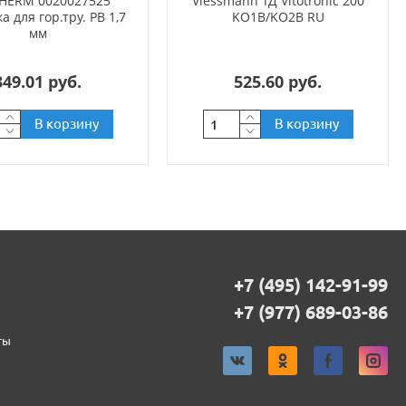
HERM 0020027525
Viessmann ТД Vitotronic 200
 для гор.тру. РВ 1,7
KO1B/KO2B RU
мм
349.01 руб.
525.60 руб.
В корзину
В корзину
+7 (495) 142-91-99
+7 (977) 689-03-86
ты