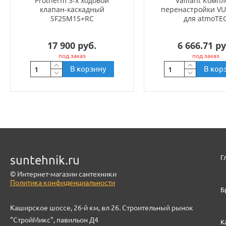
Protherm 3-х ходовой
Vaillant Компл
клапан-каскадный
перенастройки VU
SF25M1S+RC
для atmoTE
17 900 руб.
6 666.71 ру
под заказ
под заказ
В корзину
В кор
suntehnik.ru
Г
© Интернет-магазин сантехники
Политика конфиденциальности
Б
Каширское шоссе, 26-й км, вл 26. Строительный рынок
"СтройМикс", павильон Д4
К