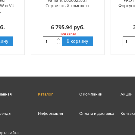
ект
Vaillant 0020023721
PROT
W и VU
Сервисный комплект
Форсунка
C
б.
6 795.94 руб.
под заказ
зину
В корзину
лавная
Каталог
О компании
Акции
ренды
Информация
Оплата и доставка
Контак
арта сайта