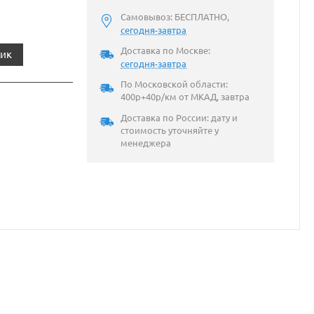
Самовывоз: БЕСПЛАТНО,
сегодня-завтра
Доставка по Москве:
лик
сегодня-завтра
По Московской области:
400р+40р/км от МКАД, завтра
Доставка по России: дату и
стоимость уточняйте у
менеджера