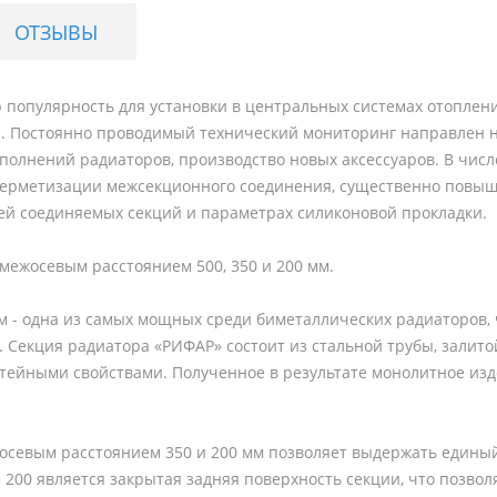
ОТЗЫВЫ
опулярность для установки в центральных системах отопления
ия. Постоянно проводимый технический мониторинг направлен
полнений радиаторов, производство новых аксессуаров. В чис
герметизации межсекционного соединения, существенно повыш
ей соединяемых секций и параметрах силиконовой прокладки.
межосевым расстоянием 500, 350 и 200 мм.
м - одна из самых мощных среди биметаллических радиаторов,
 Секция радиатора «РИФАР» состоит из стальной трубы, залит
йными свойствами. Полученное в результате монолитное изд
межосевым расстоянием 350 и 200 мм позволяет выдержать един
e 200 является закрытая задняя поверхность секции, что позво