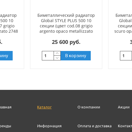
радиатор
Биметаллический радиатор
Бимета
 500 10
Global STYLE PLUS 500 10
Global
7 grigio
секции (цвет cod.08 grigio
секции
zato 2748
argento opaco metallizzato
scuro op
2676 (серый))
.
25 600 руб.
зину
В корзину
лавная
Каталог
О компании
Акции
ренды
Информация
Оплата и доставка
Контак