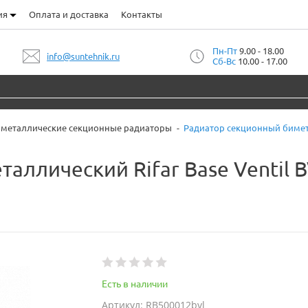
ия
Оплата и доставка
Контакты
Пн-Пт
9.00 - 18.00
info@suntehnik.ru
Сб-Вс
10.00 - 17.00
металлические секционные радиаторы
Радиатор секционный биметал
аллический Rifar Base Ventil B
Есть в наличии
Артикул: RB500012bvl