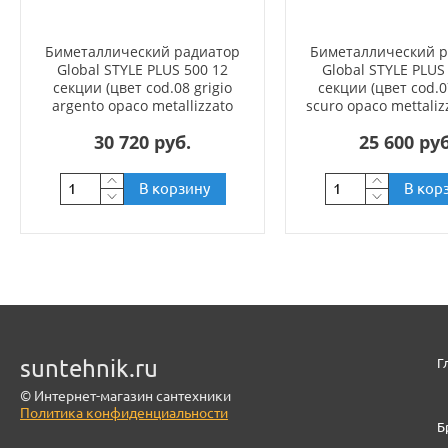
Биметаллический радиатор
Биметаллический 
Global STYLE PLUS 500 12
Global STYLE PLUS
секции (цвет cod.08 grigio
секции (цвет cod.0
argento opaco metallizzato
scuro opaco mettaliz
2676 (серый))
(черный))
30 720 руб.
25 600 руб
В корзину
В кор
suntehnik.ru
Г
© Интернет-магазин сантехники
Политика конфиденциальности
Б