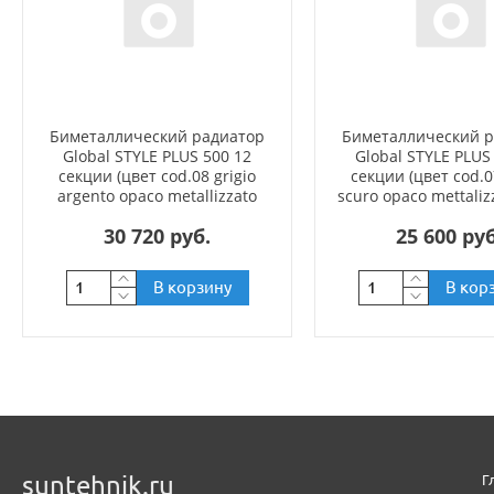
Биметаллический радиатор
Биметаллический 
Global STYLE PLUS 500 12
Global STYLE PLUS
секции (цвет cod.08 grigio
секции (цвет cod.0
argento opaco metallizzato
scuro opaco mettaliz
2676 (серый))
(черный))
30 720 руб.
25 600 руб
В корзину
В кор
suntehnik.ru
Г