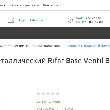
ия
Оплата и доставка
Контакты
Пн-Пт
9.00 - 18.00
info@suntehnik.ru
Сб-Вс
10.00 - 17.00
металлические секционные радиаторы
Радиатор секционный биметал
аллический Rifar Base Ventil B
Есть в наличии
Артикул: RB200012bvl