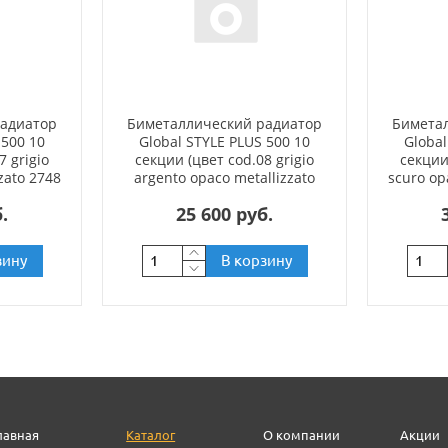
радиатор
Биметаллический радиатор
Бимета
 500 10
Global STYLE PLUS 500 10
Global
7 grigio
секции (цвет cod.08 grigio
секции
zato 2748
argento opaco metallizzato
scuro op
2676 (серый))
.
25 600 руб.
зину
В корзину
лавная
Каталог
О компании
Акции