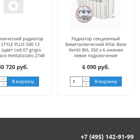
ллический радиатор
Радиатор секционный
 STYLE PLUS 500 12
биметаллический Rifar Base
 (цвет cod.07 grigio
Ventil BVL 350 x 6 нижнее
aco mettalizzato 2748
левое подключение
(черный))
30 720 руб.
6 090 руб.
В корзину
В корзину
+7 (495) 142-91-99