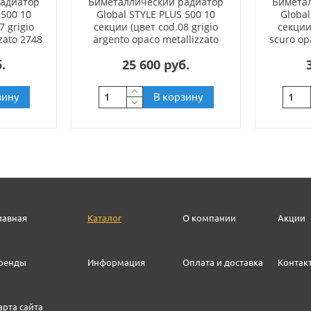
радиатор
Биметаллический радиатор
Бимета
 500 10
Global STYLE PLUS 500 10
Global
7 grigio
секции (цвет cod.08 grigio
секции
zato 2748
argento opaco metallizzato
scuro op
2676 (серый))
.
25 600 руб.
зину
В корзину
лавная
Каталог
О компании
Акции
ренды
Информация
Оплата и доставка
Контак
арта сайта