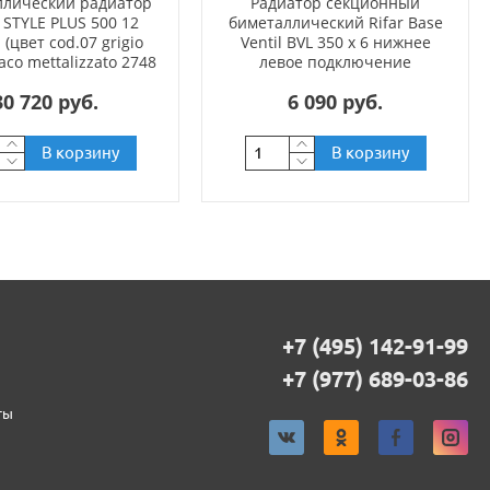
ллический радиатор
Радиатор секционный
 STYLE PLUS 500 12
биметаллический Rifar Base
 (цвет cod.07 grigio
Ventil BVL 350 x 6 нижнее
aco mettalizzato 2748
левое подключение
(черный))
30 720 руб.
6 090 руб.
В корзину
В корзину
+7 (495) 142-91-99
+7 (977) 689-03-86
ты