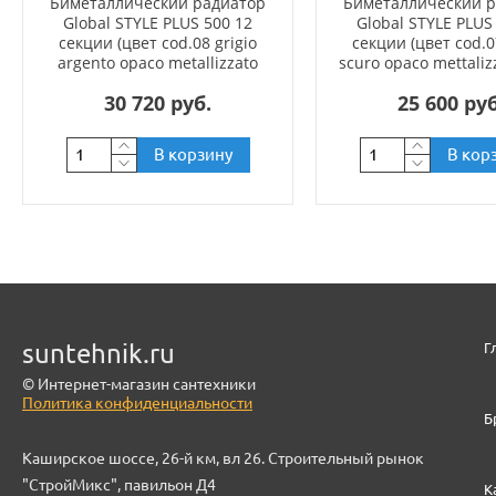
Биметаллический радиатор
Биметаллический 
Global STYLE PLUS 500 12
Global STYLE PLUS
секции (цвет cod.08 grigio
секции (цвет cod.0
argento opaco metallizzato
scuro opaco mettaliz
2676 (серый))
(черный))
30 720 руб.
25 600 руб
В корзину
В кор
suntehnik.ru
Г
© Интернет-магазин сантехники
Политика конфиденциальности
Б
Каширское шоссе, 26-й км, вл 26. Строительный рынок
"СтройМикс", павильон Д4
К