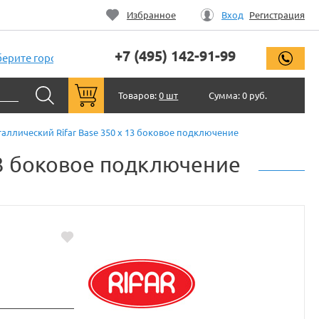
Избранное
Вход
Регистрация
+7 (495) 142-91-99
заказ
ерите город
Товаров:
0 шт
Сумма:
0 руб.
ллический Rifar Base 350 x 13 боковое подключение
13 боковое подключение