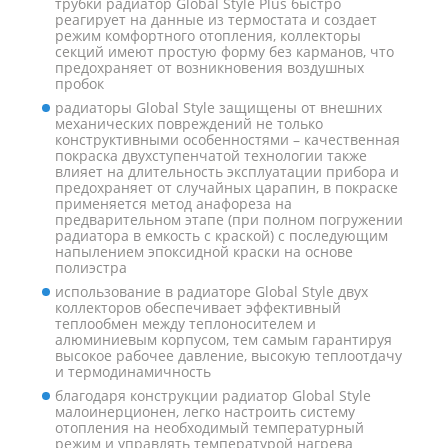
трубки радиатор Global Style Plus быстро
реагирует на данные из термостата и создает
режим комфортного отопления, коллекторы
секций имеют простую форму без карманов, что
предохраняет от возникновения воздушных
пробок
радиаторы Global Style защищены от внешних
механических повреждений не только
конструктивными особенностями – качественная
покраска двухступенчатой технологии также
влияет на длительность эксплуатации прибора и
предохраняет от случайных царапин, в покраске
применяется метод анафореза на
предварительном этапе (при полном погружении
радиатора в емкость с краской) с последующим
напылением эпоксидной краски на основе
полиэстра
использование в радиаторе Global Style двух
коллекторов обеспечивает эффективный
теплообмен между теплоносителем и
алюминиевым корпусом, тем самым гарантируя
высокое рабочее давление, высокую теплоотдачу
и термодинамичность
благодаря конструкции радиатор Global Style
малоинерционен, легко настроить систему
отопления на необходимый температурный
режим и управлять температурой нагрева