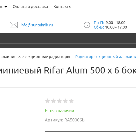
ия
Оплата и доставка
Контакты
Пн-Пт
9.00 - 18.00
info@suntehnik.ru
Сб-Вс
10.00 - 17.00
люминиевые секционные радиаторы
Радиатор секционный алюминие
иниевый Rifar Alum 500 x 6 б
Есть в наличии
Артикул: RA50006b