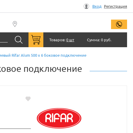
Вход
Регистрация
заказ
Товаров:
0 шт
Сумма:
0 руб.
вый Rifar Alum 500 x 6 боковое подключение
оковое подключение